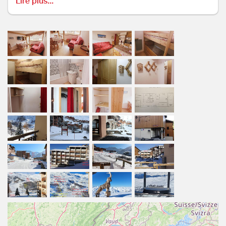
Lire plus...
Cuisine : 2 plaques induction, four micro-ondes
multifonction, lave-vaisselle, réfrigérateur, cafetière
électrique Senseo, bouilloire, grille-pain, raclette-
grill-crêpière
Télévision écran plat 81 cm avec prise USB
Salle de bains : lavabo, baignoire avec pare douche
, sèche-cheveux, sèche serviette électrique, WC
Casier à skis à l'entrée de l'appartement
Accès internet (payant), se renseigner à l'office de
tourisme
Stationnement
zone de déchargement juste à coté de l'entrée
immeuble
parking privatif extérieur avec Bip (fourni) en
contre bas de l'immeuble