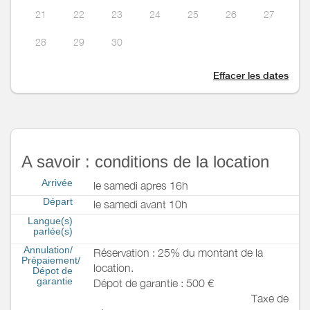
21
22
23
24
25
26
27
28
29
30
Effacer les dates
A savoir : conditions de la location
Arrivée
le samedi apres 16h
Départ
le samedi avant 10h
Langue(s)
parlée(s)
Annulation/
Réservation : 25% du montant de la
Prépaiement/
location.
Dépot de
garantie
Dépot de garantie : 500 €
Taxe de